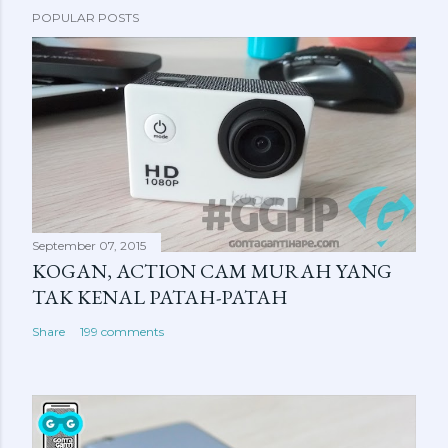
POPULAR POSTS
o
s
t
a
C
o
m
m
e
September 07, 2015
n
KOGAN, ACTION CAM MURAH YANG
t
TAK KENAL PATAH-PATAH
Share
199 comments