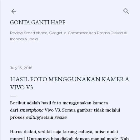
Skip to main content
GONTA GANTI HAPE
Review Smartphone, Gadget, e-Commerce dan Promo Diskon di
Indonesia. Indie!
July 13, 2016
HASIL FOTO MENGGUNAKAN KAMERA
VIVO V3
Berikut adalah hasil foto menggunakan kamera
dari
smartphone
Vivo V3. Semua gambar tidak melalui
proses
editing
selain
resize
.
Harus diakui, sedikit saja kurang cahaya, noise mulai
muncul. Untungnya bisa diakali dengan manual mode. Nah,