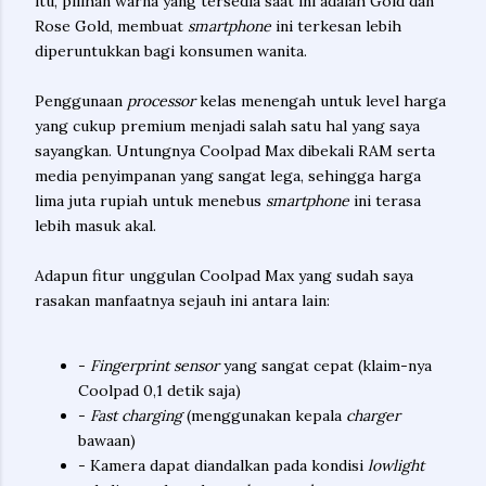
itu, pilihan warna yang tersedia saat ini adalah Gold dan
Rose Gold, membuat
smartphone
ini terkesan lebih
diperuntukkan bagi konsumen wanita.
Penggunaan
processor
kelas menengah untuk level harga
yang cukup premium menjadi salah satu hal yang saya
sayangkan. Untungnya Coolpad Max dibekali RAM serta
media penyimpanan yang sangat lega, sehingga harga
lima juta rupiah untuk menebus
smartphone
ini terasa
lebih masuk akal.
Adapun fitur unggulan Coolpad Max yang sudah saya
rasakan manfaatnya sejauh ini antara lain:
-
Fingerprint sensor
yang sangat cepat (klaim-nya
Coolpad 0,1 detik saja)
-
Fast charging
(menggunakan kepala
charger
bawaan)
- Kamera dapat diandalkan pada kondisi
lowlight