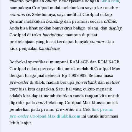
channel
penjualan
online
. Bekerjasama dengan
Blibli.com
,
nampaknya Coolpad mulai melebarkan sayap ke ranah
e-
commerce
. Sebelumnya, saya melihat Coolpad cukup
gencar melakukan
branding
dan promosi secara
offline
.
Anda bisa lihat sekian banyaknya baligo, plang, dan
display
Coolpad di toko
handphone
, maupun di pusat
perbelanjaan yang biasa terdapat banyak
counter
atau
kios penjualan
handphone
.
Berbekal spesifikasi mumpuni, RAM 4GB dan ROM 64GB,
Coolpad cukup percaya diri untuk melabeli Coolpad Max
dengan harga jual sebesar Rp 4.999.999. Selama masa
pre-order
di Blibli, hadiah berupa
powerbank
dan
leather
case
bisa kita dapatkan. Satu hal yang cukup menarik
adalah kita dapat membubuhkan tanda tangan kita untuk
digrafir pada
body
belakang Coolpad Max khusus untuk
pembelian pada promo
pre-order
ini. Cek
link promo
pre-order
Coolpad Max di Blibli.com
ini untuk informasi
lebih lanjut.