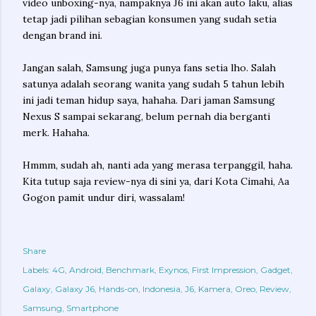
video unboxing-nya, nampaknya J6 ini akan auto laku, alias
tetap jadi pilihan sebagian konsumen yang sudah setia
dengan brand ini.
Jangan salah, Samsung juga punya fans setia lho. Salah
satunya adalah seorang wanita yang sudah 5 tahun lebih
ini jadi teman hidup saya, hahaha. Dari jaman Samsung
Nexus S sampai sekarang, belum pernah dia berganti
merk. Hahaha.
Hmmm, sudah ah, nanti ada yang merasa terpanggil, haha.
Kita tutup saja review-nya di sini ya, dari Kota Cimahi, Aa
Gogon pamit undur diri, wassalam!
Share
Labels:
4G
Android
Benchmark
Exynos
First Impression
Gadget
Galaxy
Galaxy J6
Hands-on
Indonesia
J6
Kamera
Oreo
Review
Samsung
Smartphone