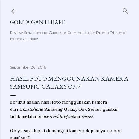
Skip to main content
GONTA GANTI HAPE
Review Smartphone, Gadget, e-Commerce dan Promo Diskon di
Indonesia. Indie!
September 20, 2016
HASIL FOTO MENGGUNAKAN KAMERA
SAMSUNG GALAXY ON7
Berikut adalah hasil foto menggunakan kamera
dari
smartphone
Samsung Galaxy On7. Semua gambar
tidak melalui proses
editing
selain
resize
.
Oh ya, saya lupa tak menguji kamera depannya, mohon
maaf ya :D