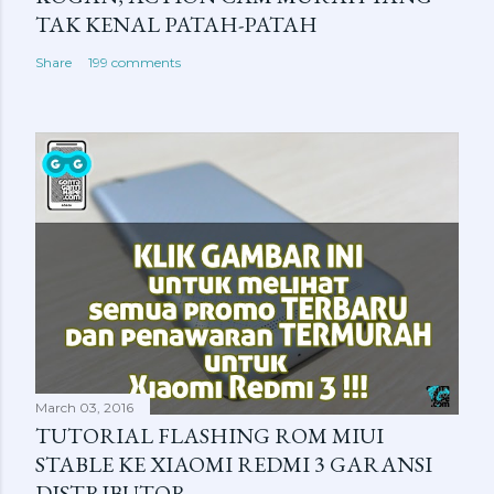
t
TAK KENAL PATAH-PATAH
Share
199 comments
March 03, 2016
TUTORIAL FLASHING ROM MIUI
STABLE KE XIAOMI REDMI 3 GARANSI
DISTRIBUTOR