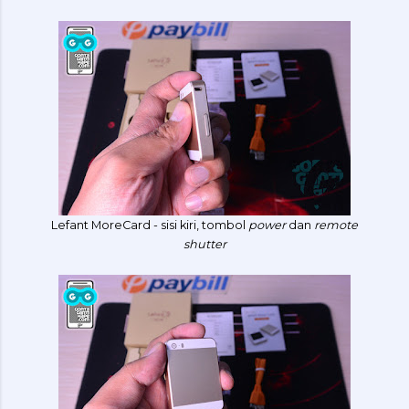
Lefant MoreCard - sisi kiri, tombol
power
dan
remote
shutter