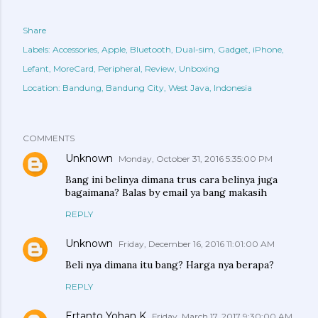
Share
Labels:
Accessories
Apple
Bluetooth
Dual-sim
Gadget
iPhone
Lefant
MoreCard
Peripheral
Review
Unboxing
Location:
Bandung, Bandung City, West Java, Indonesia
COMMENTS
Unknown
Monday, October 31, 2016 5:35:00 PM
Bang ini belinya dimana trus cara belinya juga
bagaimana? Balas by email ya bang makasih
REPLY
Unknown
Friday, December 16, 2016 11:01:00 AM
Beli nya dimana itu bang? Harga nya berapa?
REPLY
Ertanto Yohan K
Friday, March 17, 2017 9:30:00 AM