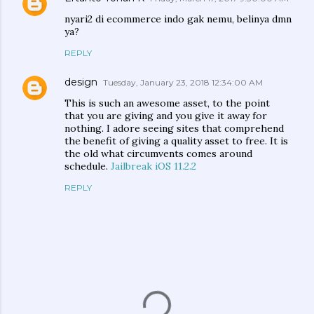
nyari2 di ecommerce indo gak nemu, belinya dmn
ya?
REPLY
design
Tuesday, January 23, 2018 12:34:00 AM
This is such an awesome asset, to the point
that you are giving and you give it away for
nothing. I adore seeing sites that comprehend
the benefit of giving a quality asset to free. It is
the old what circumvents comes around
schedule.
Jailbreak iOS 11.2.2
REPLY