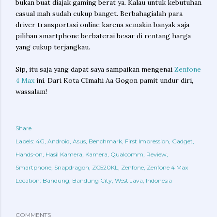
bukan buat diajak gaming berat ya. Kalau untuk kebutuhan
casual mah sudah cukup banget. Berbahagialah para
driver transportasi online karena semakin banyak saja
pilihan smartphone berbaterai besar di rentang harga
yang cukup terjangkau.
Sip, itu saja yang dapat saya sampaikan mengenai
Zenfone
4 Max
ini. Dari Kota CImahi Aa Gogon pamit undur diri,
wassalam!
Share
Labels:
4G
Android
Asus
Benchmark
First Impression
Gadget
Hands-on
Hasil Kamera
Kamera
Qualcomm
Review
Smartphone
Snapdragon
ZC520KL
Zenfone
Zenfone 4 Max
Location:
Bandung, Bandung City, West Java, Indonesia
COMMENTS